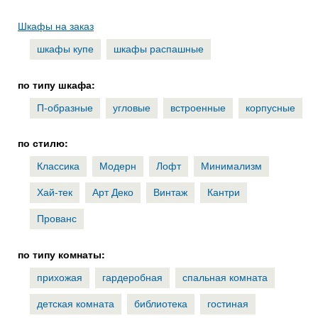
Шкафы на заказ
шкафы купе
шкафы распашные
по типу шкафа:
П-образные
угловые
встроенные
корпусные
по стилю:
Классика
Модерн
Лофт
Минимализм
Хай-тек
Арт Деко
Винтаж
Кантри
Прованс
по типу комнаты:
прихожая
гардеробная
спальная комната
детская комната
библиотека
гостиная