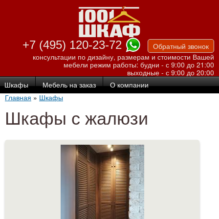
Перейти к
основному
содержанию
+7 (495) 120-23-72
Обратный звонок
консультации по дизайну, размерам и стоимости Вашей
мебели
режим работы: будни - с 9:00 до 21:00
выходные - с 9:00 до 20:00
Шкафы
Мебель на заказ
О компании
Главная
»
Шкафы
Шкафы с жалюзи