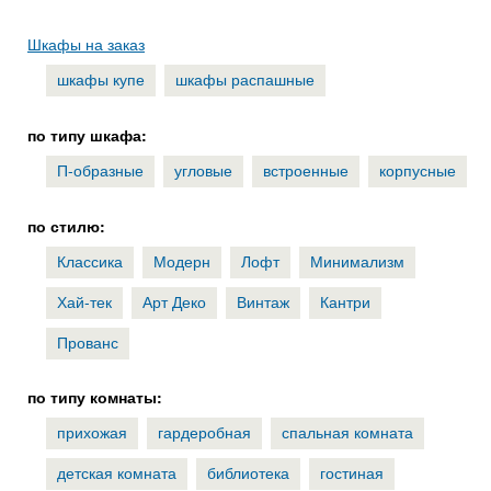
Шкафы на заказ
шкафы купе
шкафы распашные
по типу шкафа:
П-образные
угловые
встроенные
корпусные
по стилю:
Классика
Модерн
Лофт
Минимализм
Хай-тек
Арт Деко
Винтаж
Кантри
Прованс
по типу комнаты:
прихожая
гардеробная
спальная комната
детская комната
библиотека
гостиная