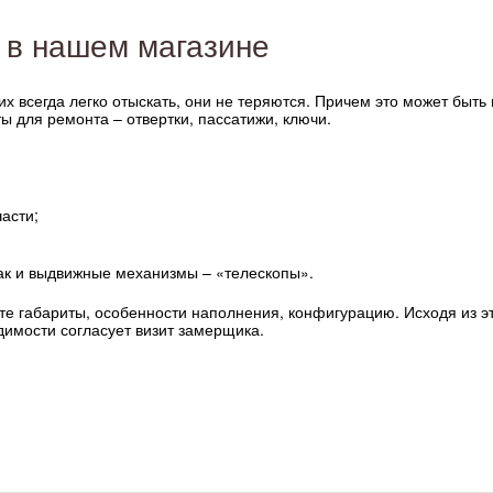
 в нашем магазине
х всегда легко отыскать, они не теряются. Причем это может быть
ты для ремонта – отвертки, пассатижи, ключи.
асти;
так и выдвижные механизмы – «телескопы».
е габариты, особенности наполнения, конфигурацию. Исходя из э
одимости согласует визит замерщика.