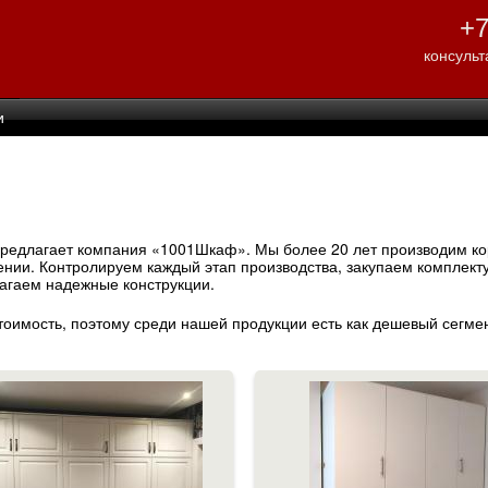
Перейти к
+7
основному
содержанию
консульт
и
предлагает компания «1001Шкаф». Мы более 20 лет производим к
лении. Контролируем каждый этап производства, закупаем комплек
длагаем надежные конструкции.
стоимость, поэтому среди нашей продукции есть как дешевый сегмен