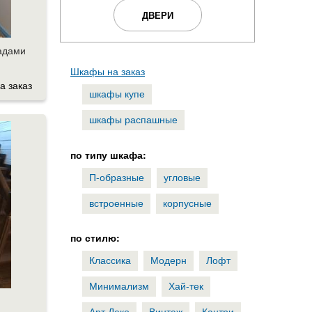
ДВЕРИ
адами
Шкафы на заказ
а заказ
шкафы купе
шкафы распашные
по типу шкафа:
П-образные
угловые
встроенные
корпусные
по стилю:
Классика
Модерн
Лофт
Минимализм
Хай-тек
Арт Деко
Винтаж
Кантри