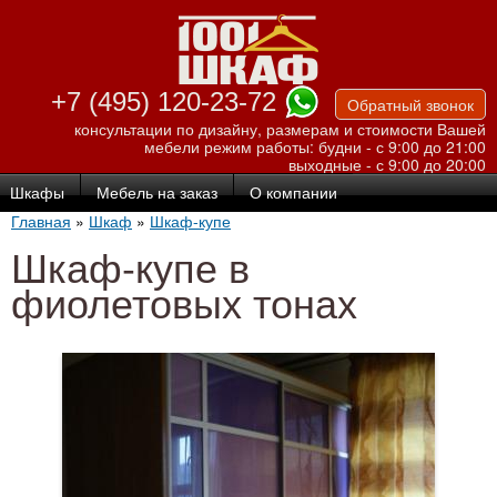
Перейти к
основному
содержанию
+7 (495) 120-23-72
Обратный звонок
консультации по дизайну, размерам и стоимости Вашей
мебели
режим работы: будни - с 9:00 до 21:00
выходные - с 9:00 до 20:00
Шкафы
Мебель на заказ
О компании
Главная
»
Шкаф
»
Шкаф-купе
Шкаф-купе в
фиолетовых тонах