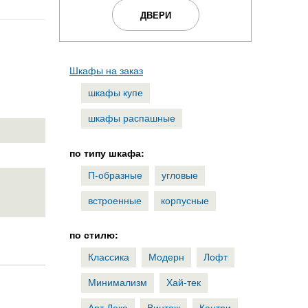
ДВЕРИ
Шкафы на заказ
шкафы купе
шкафы распашные
по типу шкафа:
П-образные
угловые
встроенные
корпусные
по стилю:
Классика
Модерн
Лофт
Минимализм
Хай-тек
Арт Деко
Винтаж
Кантри