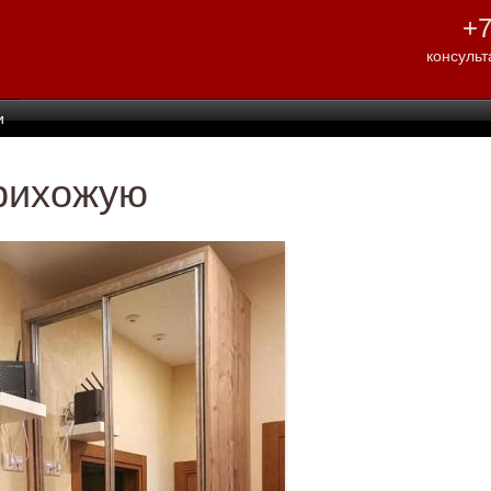
Перейти к
+7
основному
содержанию
консульт
и
прихожую