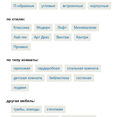
П-образные
угловые
встроенные
корпусные
по стилю:
Классика
Модерн
Лофт
Минимализм
Хай-тек
Арт Деко
Винтаж
Кантри
Прованс
по типу комнаты:
прихожая
гардеробная
спальная комната
детская комната
библиотека
гостиная
лоджия
другая мебель:
тумбы, комоды
стеллажи