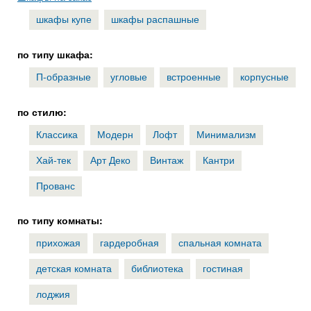
шкафы купе
шкафы распашные
по типу шкафа:
П-образные
угловые
встроенные
корпусные
по стилю:
Классика
Модерн
Лофт
Минимализм
Хай-тек
Арт Деко
Винтаж
Кантри
Прованс
по типу комнаты:
прихожая
гардеробная
спальная комната
детская комната
библиотека
гостиная
лоджия