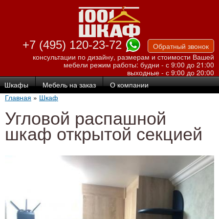
Перейти к
основному
содержанию
+7 (495) 120-23-72
Обратный звонок
консультации по дизайну, размерам и стоимости Вашей
мебели
режим работы: будни - с 9:00 до 21:00
выходные - с 9:00 до 20:00
Шкафы
Мебель на заказ
О компании
Главная
»
Шкаф
Угловой распашной
шкаф открытой секцией