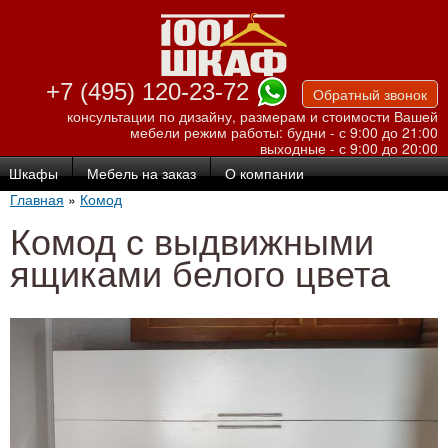
Перейти к
основному
содержанию
+7 (495) 120-23-72
Обратный звонок
консультации по дизайну, размерам и стоимости Вашей
мебели
режим работы: будни - с 9:00 до 21:00
выходные - с 9:00 до 20:00
Шкафы
Мебель на заказ
О компании
Главная
»
Комод
Комод с выдвижными
ящиками белого цвета