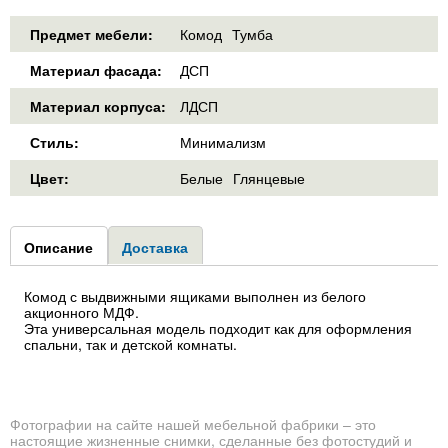
Предмет мебели:
Комод
Тумба
Материал фасада:
ДСП
Материал корпуса:
ЛДСП
Стиль:
Минимализм
Цвет:
Белые
Глянцевые
Group1
Описание
(активная
Доставка
вкладка)
Комод с выдвижными ящиками выполнен из белого
акционного МДФ.
Эта универсальная модель подходит как для оформления
спальни, так и детской комнаты.
Фотографии на сайте нашей мебельной фабрики – это
настоящие жизненные снимки, сделанные без фотостудий и