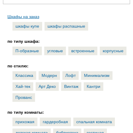
Шкафы на заказ
шкафы купе
шкафы распашные
по типу шкафа:
П-образные
угловые
встроенные
корпусные
по стилю:
Классика
Модерн
Лофт
Минимализм
Хай-тек
Арт Деко
Винтаж
Кантри
Прованс
по типу комнаты:
прихожая
гардеробная
спальная комната
детская комната
библиотека
гостиная