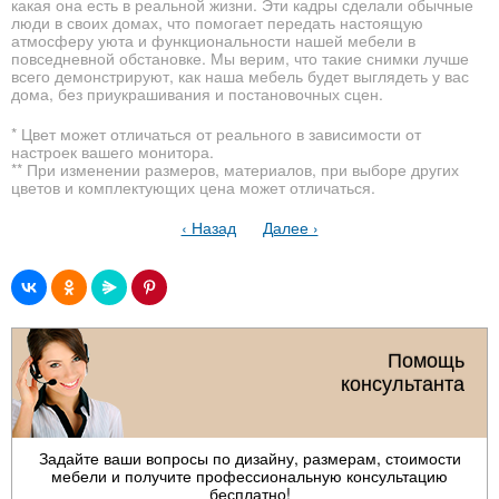
какая она есть в реальной жизни. Эти кадры сделали обычные
люди в своих домах, что помогает передать настоящую
атмосферу уюта и функциональности нашей мебели в
повседневной обстановке. Мы верим, что такие снимки лучше
всего демонстрируют, как наша мебель будет выглядеть у вас
дома, без приукрашивания и постановочных сцен.
* Цвет может отличаться от реального в зависимости от
настроек вашего монитора.
** При изменении размеров, материалов, при выборе других
цветов и комплектующих цена может отличаться.
‹ Назад
Далее ›
Помощь
консультанта
Задайте ваши вопросы по дизайну, размерам, стоимости
мебели и получите профессиональную консультацию
бесплатно!