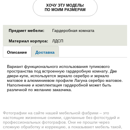
ХОЧУ ЭТУ МОДЕЛЬ!
ПО МОИМ РАЗМЕРАМ
Предмет мебели:
Гардеробная комната
Материал корпуса:
ЛДСП
Group1
Описание
(активная
Доставка
вкладка)
Вариант функционального использования тупикового
пространства под встроенную гардеробную комнату. Две
двери-купе, используется зеркало серебро и зеркало
матовое в алюминиевом профиле Лагуна серебро матовое.
Наполнение и комплектация гардеробной может быть
различной по желанию заказчика.
Фотографии на сайте нашей мебельной фабрики – это
настоящие жизненные снимки, сделанные без фотостудий и
профессиональных фотографов. Они не прошли через
сложную обработку и коррекцию, а показывают мебель такой,