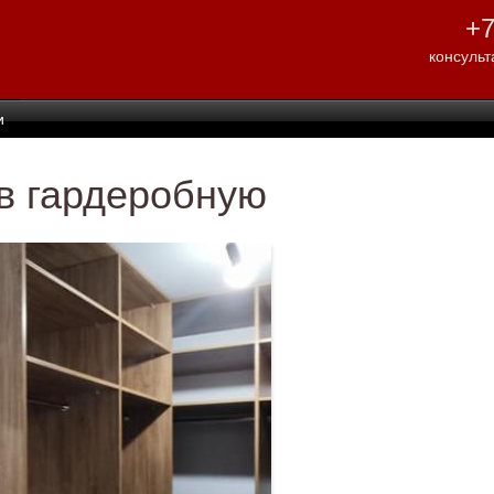
Перейти к
+7
основному
содержанию
консульт
и
в гардеробную