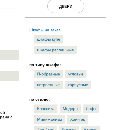
ДВЕРИ
Шкафы на заказ
шкафы купе
шкафы распашные
по типу шкафа:
П-образные
угловые
встроенные
корпусные
по стилю:
Классика
Модерн
Лофт
ной
брана с
Минимализм
Хай-тек
Арт Деко
Винтаж
Кантри