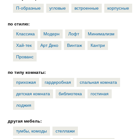
П-образные
угловые
встроенные
корпусные
по стилю:
Классика
Модерн
Лофт
Минимализм
Хай-тек
Арт Деко
Винтаж
Кантри
Прованс
по типу комнаты:
прихожая
гардеробная
спальная комната
детская комната
библиотека
гостиная
лоджия
другая мебель:
тумбы, комоды
стеллажи