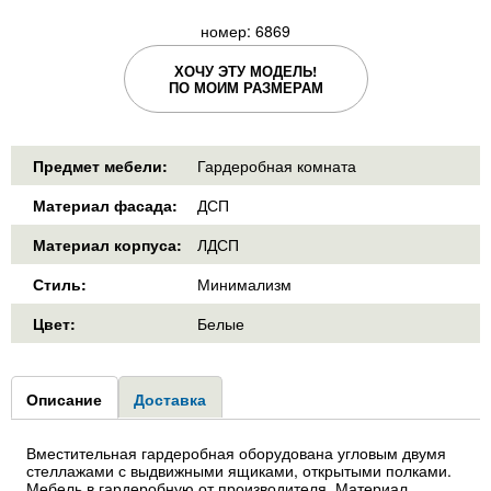
номер: 6869
ХОЧУ ЭТУ МОДЕЛЬ!
ПО МОИМ РАЗМЕРАМ
Предмет мебели:
Гардеробная комната
Материал фасада:
ДСП
Материал корпуса:
ЛДСП
Стиль:
Минимализм
Цвет:
Белые
Group1
Описание
(активная
Доставка
вкладка)
Вместительная гардеробная оборудована угловым двумя
стеллажами с выдвижными ящиками, открытыми полками.
Мебель в гардеробную от производителя. Материал