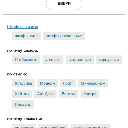
ДВЕРИ
Шкафы на заказ
шкафы купе
шкафы распашные
по типу шкафа:
П-образные
угловые
встроенные
корпусные
по стилю:
Классика
Модерн
Лофт
Минимализм
Хай-тек
Арт Деко
Винтаж
Кантри
Прованс
по типу комнаты:
прихожая
гардеробная
спальная комната