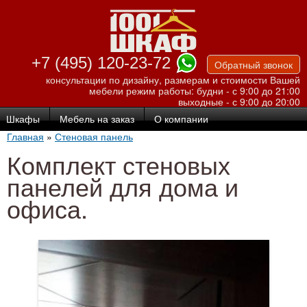
Перейти к
основному
содержанию
+7 (495) 120-23-72
Обратный звонок
консультации по дизайну, размерам и стоимости Вашей
мебели
режим работы: будни - с 9:00 до 21:00
выходные - с 9:00 до 20:00
Шкафы
Мебель на заказ
О компании
Главная
»
Стеновая панель
Комплект стеновых
панелей для дома и
офиса.