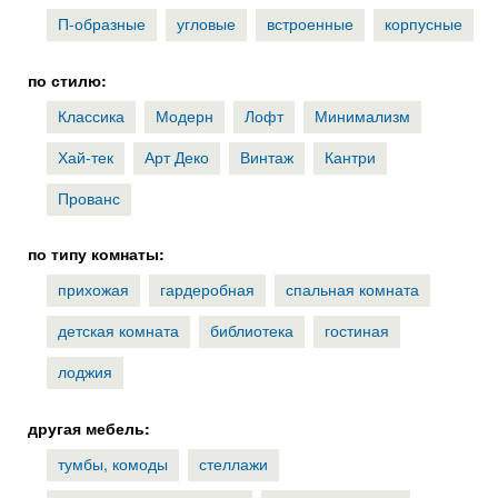
П-образные
угловые
встроенные
корпусные
по стилю:
Классика
Модерн
Лофт
Минимализм
Хай-тек
Арт Деко
Винтаж
Кантри
Прованс
по типу комнаты:
прихожая
гардеробная
спальная комната
детская комната
библиотека
гостиная
лоджия
другая мебель:
тумбы, комоды
стеллажи