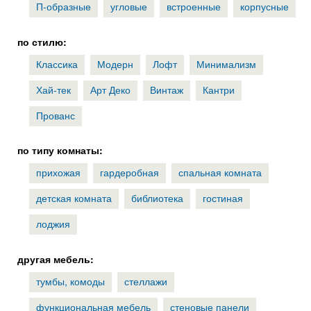
П-образные
угловые
встроенные
корпусные
по стилю:
Классика
Модерн
Лофт
Минимализм
Хай-тек
Арт Деко
Винтаж
Кантри
Прованс
по типу комнаты:
прихожая
гардеробная
спальная комната
детская комната
библиотека
гостиная
лоджия
другая мебель:
тумбы, комоды
стеллажи
функциональная мебель
стеновые панели