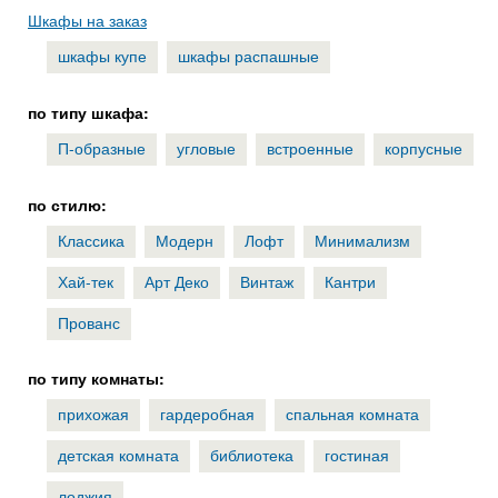
Шкафы на заказ
шкафы купе
шкафы распашные
по типу шкафа:
П-образные
угловые
встроенные
корпусные
по стилю:
Классика
Модерн
Лофт
Минимализм
Хай-тек
Арт Деко
Винтаж
Кантри
Прованс
по типу комнаты:
прихожая
гардеробная
спальная комната
детская комната
библиотека
гостиная
лоджия