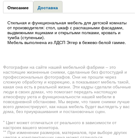
Group1
Описание
(активная
Доставка
вкладка)
Стильная и функциональная мебель для детской комнаты
от производителя: стол, шкаф с распашными фасадами,
выдвижными ящиками и открытыми полками, кровать и
тумба (ступеньки).
Мебель выполнена из ЛДСП Эггер в бежево-белой гамме.
Фотографии на сайте нашей мебельной фабрики – это
настоящие жизненные снимки, сделанные без фотостудий и
профессиональных фотографов. Они не прошли через
сложную обработку и коррекцию, а показывают мебель такой,
какая она есть в реальной жизни. Эти кадры сделали обычные
люди в своих домах, что помогает передать настоящую
атмосферу уюта и функциональности нашей мебели в
повседневной обстановке. Мы верим, что такие снимки лучше
всего демонстрируют, как наша мебель будет выглядеть у вас
дома, без приукрашивания и постановочных сцен.
* Цвет может отличаться от реального в зависимости от
настроек вашего монитора.
** При изменении размеров, материалов, при выборе других
цветов и комплектующих цена может отличаться.