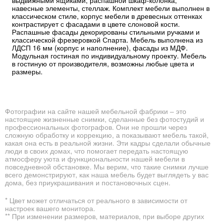
выдвижными ящиками, распашной шкаф-колонка,
навесные элементы, стеллаж. Комплект мебели выполнен в
классическом стиле, корпус мебели в древесных оттенках
контрастирует с фасадами в цвете слоновой кости.
Распашные фасады декорированы стильными ручками и
классической фрезеровкой Спарта. Мебель выполнена из
ЛДСП 16 мм (корпус и наполнение), фасады из МДФ.
Модульная гостиная по индивидуальному проекту. Мебель
в гостиную от производителя, возможны любые цвета и
размеры.
Фотографии на сайте нашей мебельной фабрики – это
настоящие жизненные снимки, сделанные без фотостудий и
профессиональных фотографов. Они не прошли через
сложную обработку и коррекцию, а показывают мебель такой,
какая она есть в реальной жизни. Эти кадры сделали обычные
люди в своих домах, что помогает передать настоящую
атмосферу уюта и функциональности нашей мебели в
повседневной обстановке. Мы верим, что такие снимки лучше
всего демонстрируют, как наша мебель будет выглядеть у вас
дома, без приукрашивания и постановочных сцен.
* Цвет может отличаться от реального в зависимости от
настроек вашего монитора.
** При изменении размеров, материалов, при выборе других