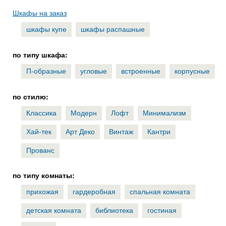
Шкафы на заказ
шкафы купе
шкафы распашные
по типу шкафа:
П-образные
угловые
встроенные
корпусные
по стилю:
Классика
Модерн
Лофт
Минимализм
Хай-тек
Арт Деко
Винтаж
Кантри
Прованс
по типу комнаты:
прихожая
гардеробная
спальная комната
детская комната
библиотека
гостиная