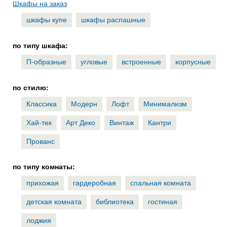
Шкафы на заказ
шкафы купе
шкафы распашные
по типу шкафа:
П-образные
угловые
встроенные
корпусные
по стилю:
Классика
Модерн
Лофт
Минимализм
Хай-тек
Арт Деко
Винтаж
Кантри
Прованс
по типу комнаты:
прихожая
гардеробная
спальная комната
детская комната
библиотека
гостиная
лоджия