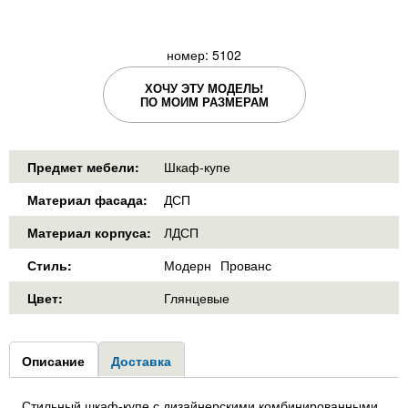
номер: 5102
ХОЧУ ЭТУ МОДЕЛЬ!
ПО МОИМ РАЗМЕРАМ
Предмет мебели:
Шкаф-купе
Материал фасада:
ДСП
Материал корпуса:
ЛДСП
Стиль:
Модерн
Прованс
Цвет:
Глянцевые
Group1
Описание
(активная
Доставка
вкладка)
Стильный шкаф-купе с дизайнерскими комбинированными