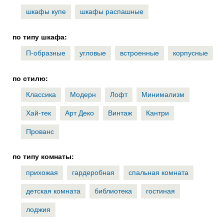
шкафы купе
шкафы распашные
по типу шкафа:
П-образные
угловые
встроенные
корпусные
по стилю:
Классика
Модерн
Лофт
Минимализм
Хай-тек
Арт Деко
Винтаж
Кантри
Прованс
по типу комнаты:
прихожая
гардеробная
спальная комната
детская комната
библиотека
гостиная
лоджия