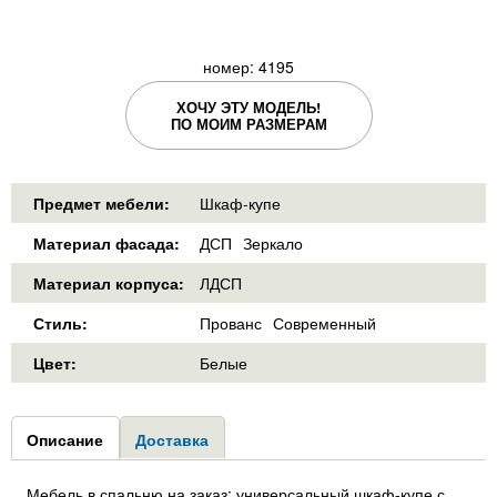
номер: 4195
ХОЧУ ЭТУ МОДЕЛЬ!
ПО МОИМ РАЗМЕРАМ
Предмет мебели:
Шкаф-купе
Материал фасада:
ДСП
Зеркало
Материал корпуса:
ЛДСП
Стиль:
Прованс
Современный
Цвет:
Белые
Group1
Описание
(активная
Доставка
вкладка)
Мебель в спальню на заказ: универсальный шкаф-купе с