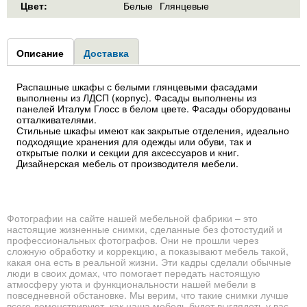
Цвет:
Белые
Глянцевые
Group1
Описание
(активная
Доставка
вкладка)
Распашные шкафы с белыми глянцевыми фасадами
выполнены из ЛДСП (корпус). Фасады выполнены из
панелей Италум Глосс в белом цвете. Фасады оборудованы
отталкивателями.
Стильные шкафы имеют как закрытые отделения, идеально
подходящие хранения для одежды или обуви, так и
открытые полки и секции для аксессуаров и книг.
Дизайнерская мебель от производителя мебели.
Фотографии на сайте нашей мебельной фабрики – это
настоящие жизненные снимки, сделанные без фотостудий и
профессиональных фотографов. Они не прошли через
сложную обработку и коррекцию, а показывают мебель такой,
какая она есть в реальной жизни. Эти кадры сделали обычные
люди в своих домах, что помогает передать настоящую
атмосферу уюта и функциональности нашей мебели в
повседневной обстановке. Мы верим, что такие снимки лучше
всего демонстрируют, как наша мебель будет выглядеть у вас