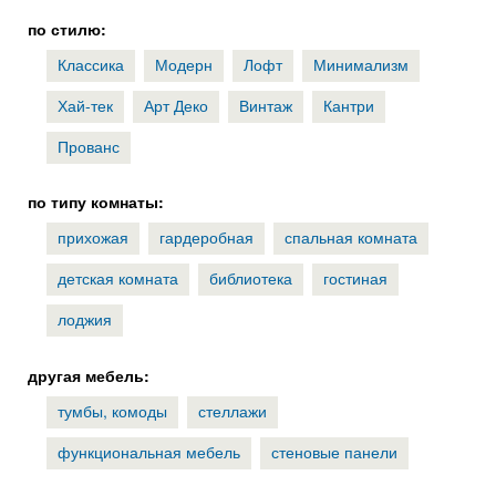
по стилю:
Классика
Модерн
Лофт
Минимализм
Хай-тек
Арт Деко
Винтаж
Кантри
Прованс
по типу комнаты:
прихожая
гардеробная
спальная комната
детская комната
библиотека
гостиная
лоджия
другая мебель:
тумбы, комоды
стеллажи
функциональная мебель
стеновые панели