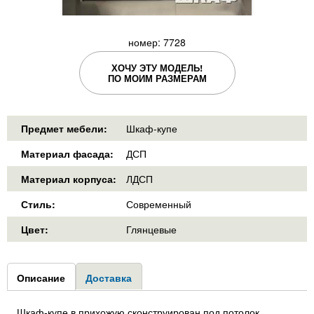
номер: 7728
ХОЧУ ЭТУ МОДЕЛЬ!
ПО МОИМ РАЗМЕРАМ
Предмет мебели:
Шкаф-купе
Материал фасада:
ДСП
Материал корпуса:
ЛДСП
Стиль:
Современный
Цвет:
Глянцевые
Group1
Описание
(активная
Доставка
вкладка)
Шкаф-купе в прихожую сконструирован под потолок.