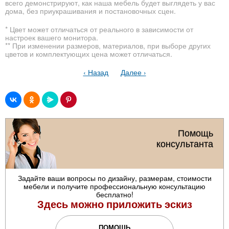
всего демонстрируют, как наша мебель будет выглядеть у вас
дома, без приукрашивания и постановочных сцен.
* Цвет может отличаться от реального в зависимости от
настроек вашего монитора.
** При изменении размеров, материалов, при выборе других
цветов и комплектующих цена может отличаться.
‹ Назад
Далее ›
Помощь
консультанта
Задайте ваши вопросы по дизайну, размерам, стоимости
мебели и получите профессиональную консультацию
бесплатно!
Здесь можно приложить эскиз
ПОМОЩЬ