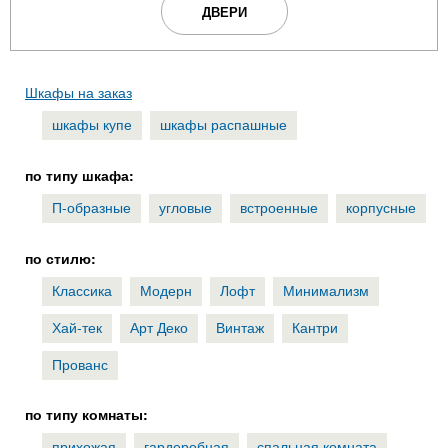
ДВЕРИ
Шкафы на заказ
шкафы купе
шкафы распашные
по типу шкафа:
П-образные
угловые
встроенные
корпусные
по стилю:
Классика
Модерн
Лофт
Минимализм
Хай-тек
Арт Деко
Винтаж
Кантри
Прованс
по типу комнаты:
прихожая
гардеробная
спальная комната