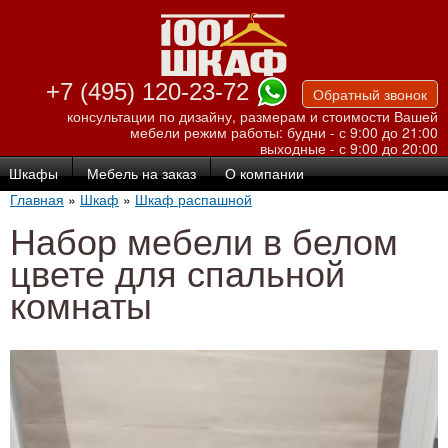
Перейти к
основному
содержанию
+7 (495) 120-23-72
Обратный звонок
консультации по дизайну, размерам и стоимости Вашей
мебели
режим работы: будни - с 9:00 до 21:00
выходные - с 9:00 до 20:00
Шкафы
Мебель на заказ
О компании
Главная
»
Шкаф
»
Шкаф распашной
Набор мебели в белом
цвете для спальной
комнаты