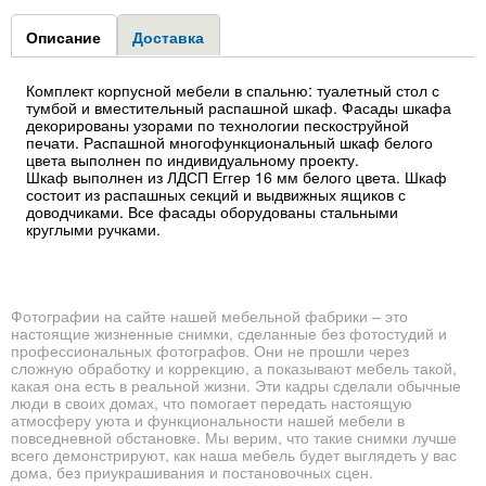
Group1
Описание
(активная
Доставка
вкладка)
Комплект корпусной мебели в спальню: туалетный стол с
тумбой и вместительный распашной шкаф. Фасады шкафа
декорированы узорами по технологии пескоструйной
печати. Распашной многофункциональный шкаф белого
цвета выполнен по индивидуальному проекту.
Шкаф выполнен из ЛДСП Еггер 16 мм белого цвета. Шкаф
состоит из распашных секций и выдвижных ящиков с
доводчиками. Все фасады оборудованы стальными
круглыми ручками.
Фотографии на сайте нашей мебельной фабрики – это
настоящие жизненные снимки, сделанные без фотостудий и
профессиональных фотографов. Они не прошли через
сложную обработку и коррекцию, а показывают мебель такой,
какая она есть в реальной жизни. Эти кадры сделали обычные
люди в своих домах, что помогает передать настоящую
атмосферу уюта и функциональности нашей мебели в
повседневной обстановке. Мы верим, что такие снимки лучше
всего демонстрируют, как наша мебель будет выглядеть у вас
дома, без приукрашивания и постановочных сцен.