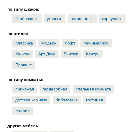
по типу шкафа:
П-образные
угловые
встроенные
корпусные
по стилю:
Классика
Модерн
Лофт
Минимализм
Хай-тек
Арт Деко
Винтаж
Кантри
Прованс
по типу комнаты:
прихожая
гардеробная
спальная комната
детская комната
библиотека
гостиная
лоджия
другая мебель: