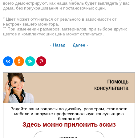
всего демонстрируют, как наша мебель будет выглядеть у вас
дома, без приукрашивания и постановочных сцен.
* Цвет может отличаться от реального в зависимости от
настроек вашего монитора.
** При изменении размеров, материалов, при выборе других
цветов и комплектующих цена может отличаться.
‹ Назад
Далее ›
Помощь
консультанта
Задайте ваши вопросы по дизайну, размерам, стоимости
мебели и получите профессиональную консультацию
бесплатно!
Здесь можно приложить эскиз