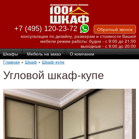
Перейти к
основному
содержанию
+7 (495) 120-23-72
Обратный звонок
консультации по дизайну, размерам и стоимости Вашей
мебели
режим работы: будни - с 9:00 до 21:00
выходные - с 9:00 до 20:00
Шкафы
Мебель на заказ
О компании
Главная
»
Шкаф
»
Шкаф-купе
Угловой шкаф-купе