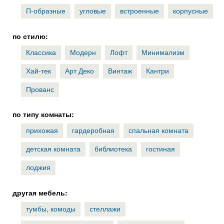
П-образные
угловые
встроенные
корпусные
по стилю:
Классика
Модерн
Лофт
Минимализм
Хай-тек
Арт Деко
Винтаж
Кантри
Прованс
по типу комнаты:
прихожая
гардеробная
спальная комната
детская комната
библиотека
гостиная
лоджия
другая мебель:
тумбы, комоды
стеллажи