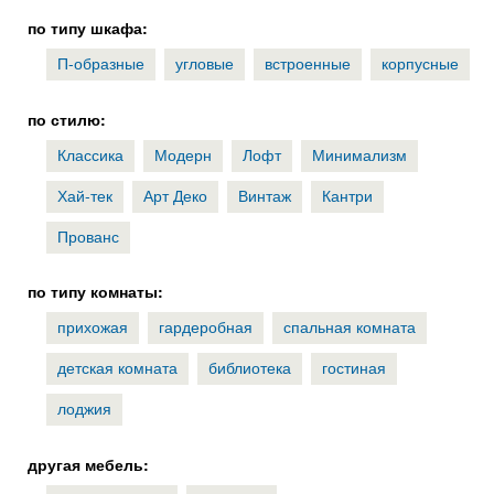
по типу шкафа:
П-образные
угловые
встроенные
корпусные
по стилю:
Классика
Модерн
Лофт
Минимализм
Хай-тек
Арт Деко
Винтаж
Кантри
Прованс
по типу комнаты:
прихожая
гардеробная
спальная комната
детская комната
библиотека
гостиная
лоджия
другая мебель: