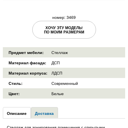
номер: 3469
ХОЧУ ЭТУ МОДЕЛЬ!
ПО МОИМ РАЗМЕРАМ
Предмет мебели:
Стеллаж
Материал фасада:
ДСП
Материал корпуса:
ЛДСП
Стиль:
Современный
Цвет:
Белые
Group1
Описание
(активная
Доставка
вкладка)
Стеллаж для зонирования помещения с открытыми