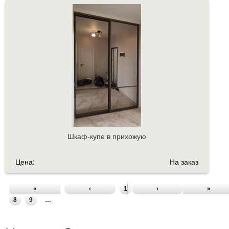
Шкаф-купе в прихожую
Цена:
На заказ
«
‹
1
2
3
›
4
5
6
»
7
8
9
…