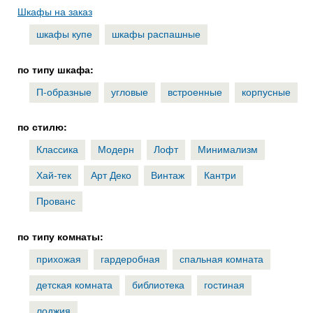
Шкафы на заказ
шкафы купе
шкафы распашные
по типу шкафа:
П-образные
угловые
встроенные
корпусные
по стилю:
Классика
Модерн
Лофт
Минимализм
Хай-тек
Арт Деко
Винтаж
Кантри
Прованс
по типу комнаты:
прихожая
гардеробная
спальная комната
детская комната
библиотека
гостиная
лоджия