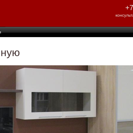
Перейти к
+7
основному
содержанию
консульт
и
иную