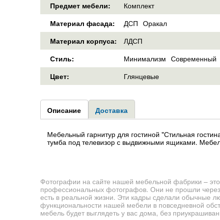
Предмет мебели:
Комплект
Материал фасада:
ДСП
Оракал
Материал корпуса:
ЛДСП
Стиль:
Минимализм
Современный
Цвет:
Глянцевые
Group1
Описание
(активная
Доставка
вкладка)
Мебельный гарнитур для гостиной "Стильная гостин
тумба под телевизор с выдвижными ящиками. Мебел
Фотографии на сайте нашей мебельной фабрики – это
профессиональных фотографов. Они не прошли через 
есть в реальной жизни. Эти кадры сделали обычные л
функциональности нашей мебели в повседневной обста
мебель будет выглядеть у вас дома, без приукрашиван