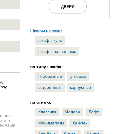
ДВЕРИ
Шкафы на заказ
шкафы купе
шкафы распашные
по типу шкафа:
П-образные
угловые
м,
азу.
встроенные
корпусные
по стилю:
Классика
Модерн
Лофт
я она
юта и
Минимализм
Хай-тек
как наша
Арт Деко
Винтаж
Кантри