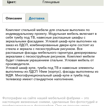
Цвет:
Глянцевые
Group1
Описание
(активная
Доставка
вкладка)
Комплект стильной мебели для спальни выполнен по
индивидуальному проекту. Модульная мебель включает в
себя тумбу под ТВ, навесные распашные шкафы с
зеркальными фасадами. Угловой шкаф-купе выполнен на
заказ из ЛДСП, комбинированные двери-купе состоят из
стекла и зеркала с пескоструйным рисунком. Все
распашные фасады мебельного гарнитура декорированы
зеркалами с пескоструйным рисунком. Комплект мебели
будет главным украшением спальни. Угловая мебель от
производителя.
Угловой шкаф купе, тумба под ТВ и навесные элементы
выполнены из ЛДСП 16мм (корпус), фасады выполнены из
МДФ. Многофункциональный шкаф-купе и тумба под
телевизор имеют стандартное наполнение.
Фотографии на сайте нашей мебельной фабрики – это
настоящие жизненные снимки, сделанные без фотостудий и
профессиональных фотографов. Они не прошли через