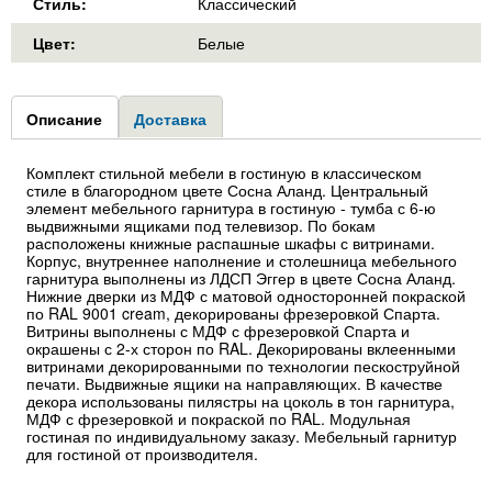
Стиль:
Классический
Цвет:
Белые
Group1
Описание
(активная
Доставка
вкладка)
Комплект стильной мебели в гостиную в классическом
стиле в благородном цвете Сосна Аланд. Центральный
элемент мебельного гарнитура в гостиную - тумба с 6-ю
выдвижными ящиками под телевизор. По бокам
расположены книжные распашные шкафы с витринами.
Корпус, внутреннее наполнение и столешница мебельного
гарнитура выполнены из ЛДСП Эггер в цвете Сосна Аланд.
Нижние дверки из МДФ с матовой односторонней покраской
по RAL 9001 cream, декорированы фрезеровкой Спарта.
Витрины выполнены с МДФ с фрезеровкой Спарта и
окрашены с 2-х сторон по RAL. Декорированы вклеенными
витринами декорированными по технологии пескоструйной
печати. Выдвижные ящики на направляющих. В качестве
декора использованы пилястры на цоколь в тон гарнитура,
МДФ с фрезеровкой и покраской по RAL. Модульная
гостиная по индивидуальному заказу. Мебельный гарнитур
для гостиной от производителя.