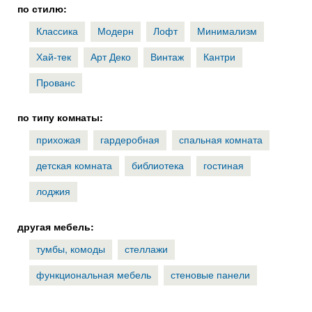
по стилю:
Классика
Модерн
Лофт
Минимализм
Хай-тек
Арт Деко
Винтаж
Кантри
Прованс
по типу комнаты:
прихожая
гардеробная
спальная комната
детская комната
библиотека
гостиная
лоджия
другая мебель:
тумбы, комоды
стеллажи
функциональная мебель
стеновые панели