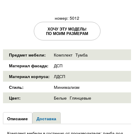
номер: 5012
ХОЧУ ЭТУ МОДЕЛЬ!
ПО МОИМ РАЗМЕРАМ
Предмет мебели:
Комплект
Тумба
Материал фасада:
ДСП
Материал корпуса:
ЛДСП
Стиль:
Минимализм
Цвет:
Белые
Глянцевые
Group1
Описание
(активная
Доставка
вкладка)
Комплект мебели в гостиную от производителя: тумба под