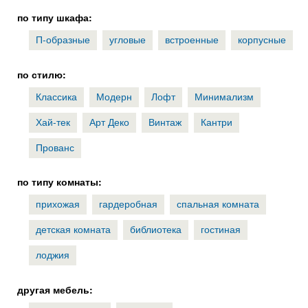
по типу шкафа:
П-образные
угловые
встроенные
корпусные
по стилю:
Классика
Модерн
Лофт
Минимализм
Хай-тек
Арт Деко
Винтаж
Кантри
Прованс
по типу комнаты:
прихожая
гардеробная
спальная комната
детская комната
библиотека
гостиная
лоджия
другая мебель: