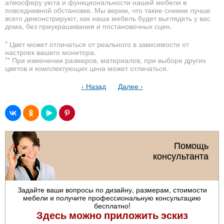
атмосферу уюта и функциональности нашей мебели в
повседневной обстановке. Мы верим, что такие снимки лучше
всего демонстрируют, как наша мебель будет выглядеть у вас
дома, без приукрашивания и постановочных сцен.
* Цвет может отличаться от реального в зависимости от
настроек вашего монитора.
** При изменении размеров, материалов, при выборе других
цветов и комплектующих цена может отличаться.
‹ Назад
Далее ›
Помощь
консультанта
Задайте ваши вопросы по дизайну, размерам, стоимости
мебели и получите профессиональную консультацию
бесплатно!
Здесь можно приложить эскиз