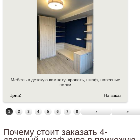
Мебель в детскую комнату: кровать, шкаф, навесные
полки
Цена:
На заказ
1
2
3
4
5
6
7
8
9
…
›
»
Почему стоит заказать 4-
дверный шкаф-купе в прихожую