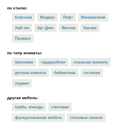
по стилю:
Классика
Модерн
Лофт
Минимализм
Хай-тек
Арт Деко
Винтаж
Кантри
Прованс
по типу комнаты:
прихожая
гардеробная
спальная комната
детская комната
библиотека
гостиная
лоджия
другая мебель:
тумбы, комоды
стеллажи
функциональная мебель
стеновые панели