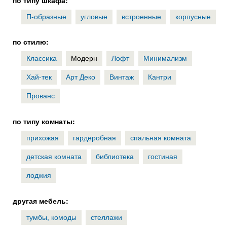
П-образные
угловые
встроенные
корпусные
по стилю:
Классика
Модерн
Лофт
Минимализм
Хай-тек
Арт Деко
Винтаж
Кантри
Прованс
по типу комнаты:
прихожая
гардеробная
спальная комната
детская комната
библиотека
гостиная
лоджия
другая мебель:
тумбы, комоды
стеллажи