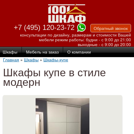
Перейти к
основному
содержанию
+7 (495) 120-23-72
Обратный звонок
консультации по дизайну, размерам и стоимости Вашей
мебели
режим работы: будни - с 9:00 до 21:00
выходные - с 9:00 до 20:00
Шкафы
Мебель на заказ
О компании
Главная
»
Шкафы
»
Шкафы-купе
Шкафы купе в стиле
модерн