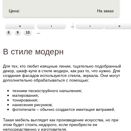
Цена:
На заказ
«
‹
…
2
›
3
4
5
6
»
7
8
9
10
…
В стиле модерн
Для тех, кто любит изящные линии, тщательно подобранный
декор, шкаф-купе в стиле модерн, как раз то, что нужно. Для
создания фасадов используются стекла, зеркала. Они могут
дополнительно обрабатываться с помощью:
техники пескоструйного напыления;
матирования;
тонирования;
нанесения рисунков;
фотопечати – обычно создается имитация витражей.
Такая мебель выглядит как произведение искусства, но при
этом будет стоить недорого, если приобрести ее
непосредственно у изготовителя.