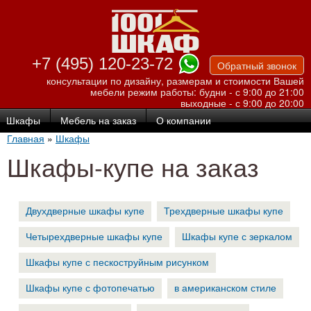
Перейти к
основному
содержанию
+7 (495) 120-23-72
Обратный звонок
консультации по дизайну, размерам и стоимости Вашей
мебели
режим работы: будни - с 9:00 до 21:00
выходные - с 9:00 до 20:00
Шкафы
Мебель на заказ
О компании
Главная
»
Шкафы
Шкафы-купе на заказ
Двухдверные шкафы купе
Трехдверные шкафы купе
Четырехдверные шкафы купе
Шкафы купе с зеркалом
Шкафы купе с пескоструйным рисунком
Шкафы купе с фотопечатью
в американском стиле