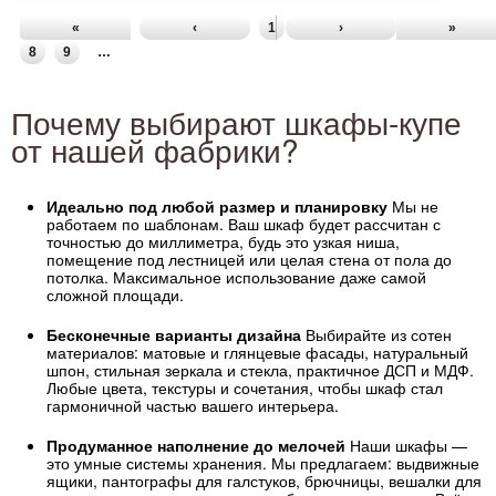
«
‹
1
2
3
›
4
5
6
»
7
8
9
…
Почему выбирают шкафы-купе
от нашей фабрики?
Идеально под любой размер и планировку
Мы не
работаем по шаблонам. Ваш шкаф будет рассчитан с
точностью до миллиметра, будь это узкая ниша,
помещение под лестницей или целая стена от пола до
потолка. Максимальное использование даже самой
сложной площади.
Бесконечные варианты дизайна
Выбирайте из сотен
материалов: матовые и глянцевые фасады, натуральный
шпон, стильная зеркала и стекла, практичное ДСП и МДФ.
Любые цвета, текстуры и сочетания, чтобы шкаф стал
гармоничной частью вашего интерьера.
Продуманное наполнение до мелочей
Наши шкафы —
это умные системы хранения. Мы предлагаем: выдвижные
ящики, пантографы для галстуков, брючницы, вешалки для