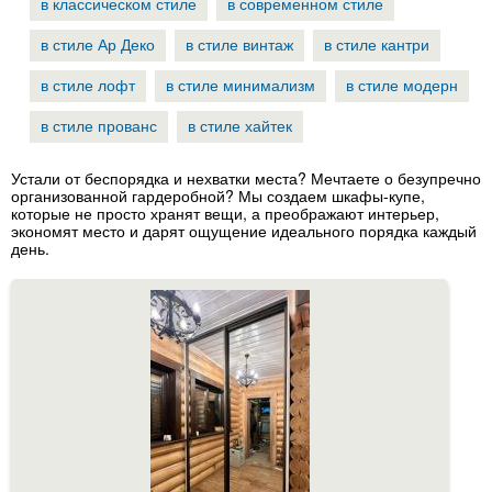
в классическом стиле
в современном стиле
в стиле Ар Деко
в стиле винтаж
в стиле кантри
в стиле лофт
в стиле минимализм
в стиле модерн
в стиле прованс
в стиле хайтек
Устали от беспорядка и нехватки места? Мечтаете о безупречно
организованной гардеробной? Мы создаем шкафы-купе,
которые не просто хранят вещи, а преображают интерьер,
экономят место и дарят ощущение идеального порядка каждый
день.