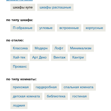
шкафы купе
шкафы распашные
по типу шкафа:
П-образные
угловые
встроенные
корпусные
по стилю:
Классика
Модерн
Лофт
Минимализм
Хай-тек
Арт Деко
Винтаж
Кантри
Прованс
по типу комнаты:
прихожая
гардеробная
спальная комната
детская комната
библиотека
гостиная
лоджия