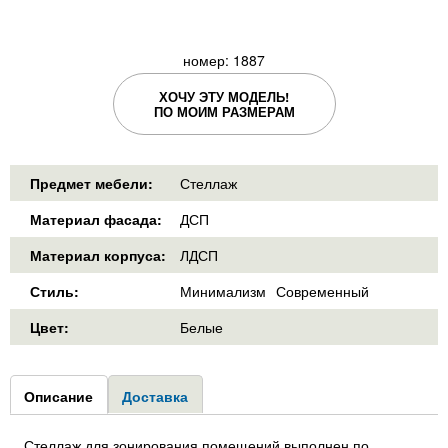
номер: 1887
ХОЧУ ЭТУ МОДЕЛЬ!
ПО МОИМ РАЗМЕРАМ
Предмет мебели:
Стеллаж
Материал фасада:
ДСП
Материал корпуса:
ЛДСП
Стиль:
Минимализм
Современный
Цвет:
Белые
Group1
Описание
(активная
Доставка
вкладка)
Стеллаж для зонирования помещений выполнен по