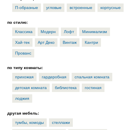
П-образные
угловые
встроенные
корпусные
по стилю:
Классика
Модерн
Лофт
Минимализм
Хай-тек
Арт Деко
Винтаж
Кантри
Прованс
по типу комнаты:
прихожая
гардеробная
спальная комната
детская комната
библиотека
гостиная
лоджия
другая мебель:
тумбы, комоды
стеллажи