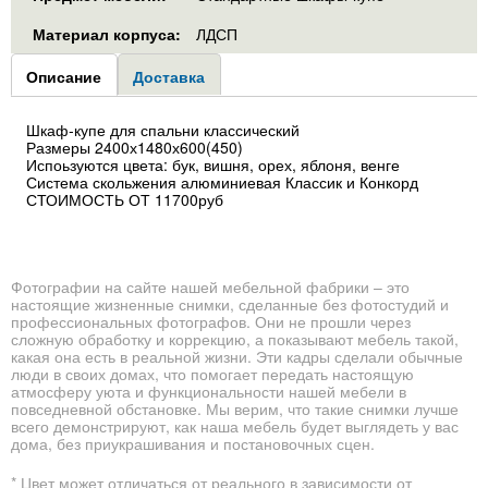
Материал корпуса:
ЛДСП
Group1
Описание
(активная
Доставка
вкладка)
Шкаф-купе для спальни классический
Размеры 2400х1480х600(450)
Испоьзуются цвета: бук, вишня, орех, яблоня, венге
Система скольжения алюминиевая Классик и Конкорд
СТОИМОСТЬ ОТ 11700руб
Фотографии на сайте нашей мебельной фабрики – это
настоящие жизненные снимки, сделанные без фотостудий и
профессиональных фотографов. Они не прошли через
сложную обработку и коррекцию, а показывают мебель такой,
какая она есть в реальной жизни. Эти кадры сделали обычные
люди в своих домах, что помогает передать настоящую
атмосферу уюта и функциональности нашей мебели в
повседневной обстановке. Мы верим, что такие снимки лучше
всего демонстрируют, как наша мебель будет выглядеть у вас
дома, без приукрашивания и постановочных сцен.
* Цвет может отличаться от реального в зависимости от