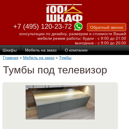
Перейти к
основному
содержанию
+7 (495) 120-23-72
Обратный звонок
консультации по дизайну, размерам и стоимости Вашей
мебели
режим работы: будни - с 9:00 до 21:00
выходные - с 9:00 до 20:00
Шкафы
Мебель на заказ
О компании
Главная
»
Мебель на заказ
»
Тумбы
Тумбы под телевизор