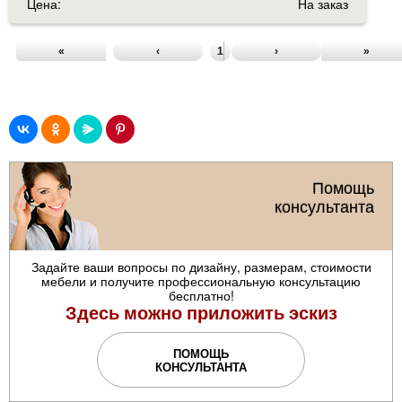
Цена:
На заказ
«
‹
1
2
3
›
4
5
»
Помощь
консультанта
Задайте ваши вопросы по дизайну, размерам, стоимости
мебели и получите профессиональную консультацию
бесплатно!
Здесь можно приложить эскиз
ПОМОЩЬ
КОНСУЛЬТАНТА