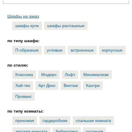
Шкафы на заказ
шкафы купе
шкафы распашные
по типу шкафа:
П-образные
угловые
встроенные
корпусные
по стилю:
Классика
Модерн
Лофт
Минимализм
Хай-тек
Арт Деко
Винтаж
Кантри
Прованс
по типу комнаты:
прихожая
гардеробная
спальная комната
детская комната
библиотека
гостиная