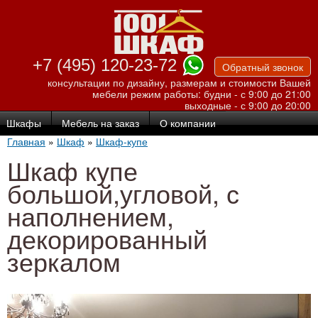
Перейти к
основному
содержанию
+7 (495) 120-23-72
Обратный звонок
консультации по дизайну, размерам и стоимости Вашей
мебели
режим работы: будни - с 9:00 до 21:00
выходные - с 9:00 до 20:00
Шкафы
Мебель на заказ
О компании
Главная
»
Шкаф
»
Шкаф-купе
Шкаф купе
большой,угловой, с
наполнением,
декорированный
зеркалом