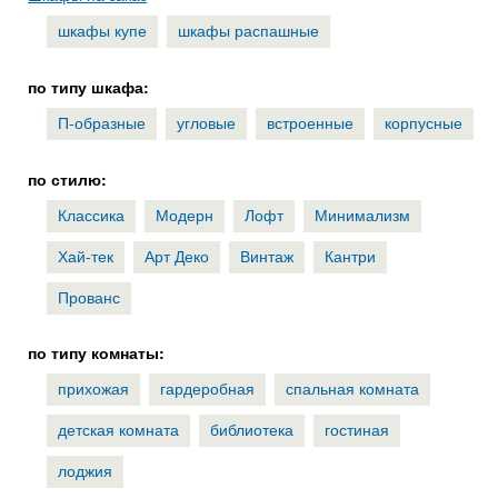
шкафы купе
шкафы распашные
по типу шкафа:
П-образные
угловые
встроенные
корпусные
по стилю:
Классика
Модерн
Лофт
Минимализм
Хай-тек
Арт Деко
Винтаж
Кантри
Прованс
по типу комнаты:
прихожая
гардеробная
спальная комната
детская комната
библиотека
гостиная
лоджия