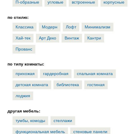
П-образные
угловые
встроенные
корпусные
по стилю:
Классика
Модерн
Лофт
Минимализм
Хай-тек
Арт Деко
Винтаж
Кантри
Прованс
по типу комнаты:
прихожая
гардеробная
спальная комната
детская комната
библиотека
гостиная
лоджия
другая мебель:
тумбы, комоды
стеллажи
функциональная мебель
стеновые панели