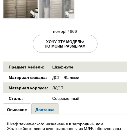
номер: 4966
ХОЧУ ЭТУ МОДЕЛЬ!
ПО МОИМ РАЗМЕРАМ
Предмет мебели:
Шкаф-купе
Материал фасада:
ДСП
Жалюзи
Материал корпуса:
ЛДСП
Стиль:
Современный
Group1
Описание
(активная
Доставка
вкладка)
Шкаф технического назначения в загородный дом.
Жалюзийные двери купе выполнены из МДФ, оборудованы