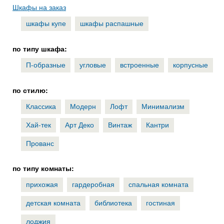
Шкафы на заказ
шкафы купе
шкафы распашные
по типу шкафа:
П-образные
угловые
встроенные
корпусные
по стилю:
Классика
Модерн
Лофт
Минимализм
Хай-тек
Арт Деко
Винтаж
Кантри
Прованс
по типу комнаты:
прихожая
гардеробная
спальная комната
детская комната
библиотека
гостиная
лоджия