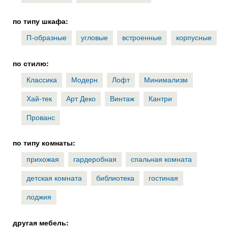
по типу шкафа:
П-образные
угловые
встроенные
корпусные
по стилю:
Классика
Модерн
Лофт
Минимализм
Хай-тек
Арт Деко
Винтаж
Кантри
Прованс
по типу комнаты:
прихожая
гардеробная
спальная комната
детская комната
библиотека
гостиная
лоджия
другая мебель: