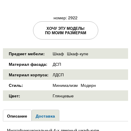
номер: 2922
ХОЧУ ЭТУ МОДЕЛЬ!
ПО МОИМ РАЗМЕРАМ
Предмет мебели:
Шкаф
Шкаф-купе
Материал фасада:
ДСП
Материал корпуса:
ЛДСП
Стиль:
Минимализм
Модерн
Цвет:
Глянцевые
Group1
Описание
(активная
Доставка
вкладка)
Многофункциональный 4-х дверный шкаф-купе,