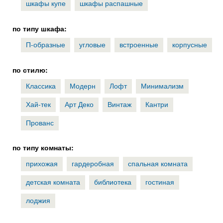
шкафы купе
шкафы распашные
по типу шкафа:
П-образные
угловые
встроенные
корпусные
по стилю:
Классика
Модерн
Лофт
Минимализм
Хай-тек
Арт Деко
Винтаж
Кантри
Прованс
по типу комнаты:
прихожая
гардеробная
спальная комната
детская комната
библиотека
гостиная
лоджия