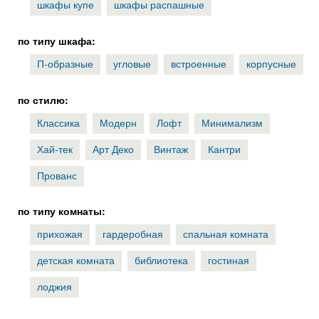
шкафы купе
шкафы распашные
по типу шкафа:
П-образные
угловые
встроенные
корпусные
по стилю:
Классика
Модерн
Лофт
Минимализм
Хай-тек
Арт Деко
Винтаж
Кантри
Прованс
по типу комнаты:
прихожая
гардеробная
спальная комната
детская комната
библиотека
гостиная
лоджия