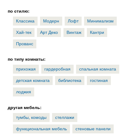
по стилю:
Классика
Модерн
Лофт
Минимализм
Хай-тек
Арт Деко
Винтаж
Кантри
Прованс
по типу комнаты:
прихожая
гардеробная
спальная комната
детская комната
библиотека
гостиная
лоджия
другая мебель:
тумбы, комоды
стеллажи
функциональная мебель
стеновые панели