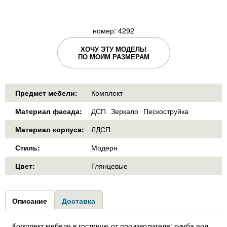
номер: 4292
ХОЧУ ЭТУ МОДЕЛЬ!
ПО МОИМ РАЗМЕРАМ
Предмет мебели:
Комплект
Материал фасада:
ДСП
Зеркало
Пескоструйка
Материал корпуса:
ЛДСП
Стиль:
Модерн
Цвет:
Глянцевые
Group1
Описание
(активная
Доставка
вкладка)
Комплект мебели в гостиную от производителя: тумба под