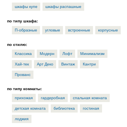
шкафы купе
шкафы распашные
по типу шкафа:
П-образные
угловые
встроенные
корпусные
по стилю:
Классика
Модерн
Лофт
Минимализм
Хай-тек
Арт Деко
Винтаж
Кантри
Прованс
по типу комнаты:
прихожая
гардеробная
спальная комната
детская комната
библиотека
гостиная
лоджия